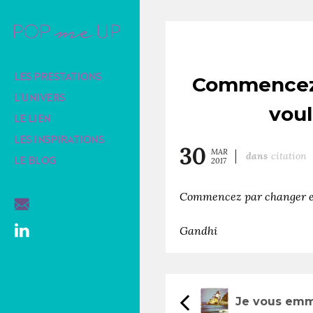
Commencez 
LES PRESTATIONS
L’UNIVERS
voul
LE LIEN
LES INSPIRATIONS
30
MAR
dans
Citation
2017
LE BLOG
Commencez par changer en
Gandhi
Je vous emm