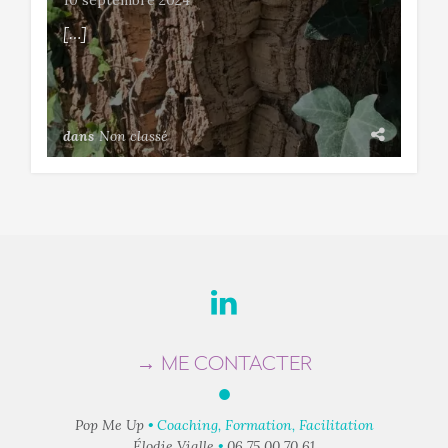
10 septembre 2024
[…]
dans
Non classé
→ ME CONTACTER
●
Pop Me Up
• Coaching, Formation, Facilitation
Élodie Vialle
•
06 75 00 70 61