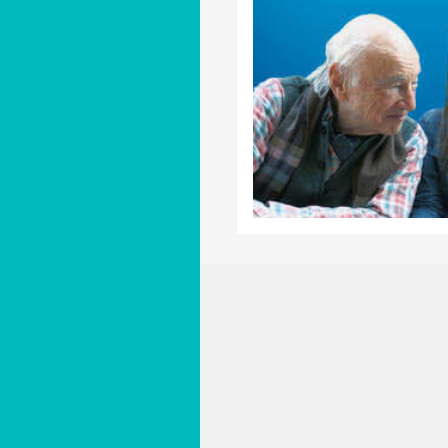
ENSEIGNEZ À VI
9 janvier 2018
[…]
dans
Non classé