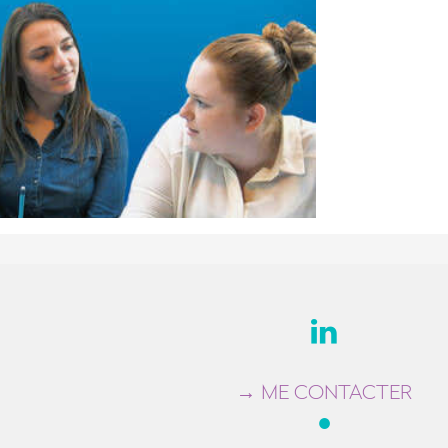
VRE !
→ ME CONTACTER
●