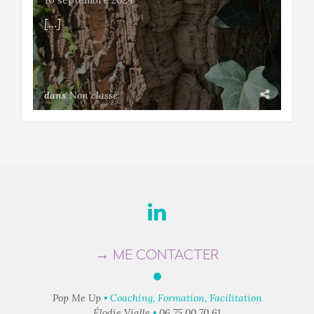
10 septembre 2024
[…]
dans
Non classé
→ ME CONTACTER
●
Pop Me Up
• Coaching, Formation, Facilitation
Élodie Vialle
•
06 75 00 70 61