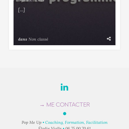
8 janvier 2019
[…]
dans
Non classé
→ ME CONTACTER
●
Pop Me Up
• Coaching, Formation, Facilitation
Élodie Vialle
•
06 75 00 70 61